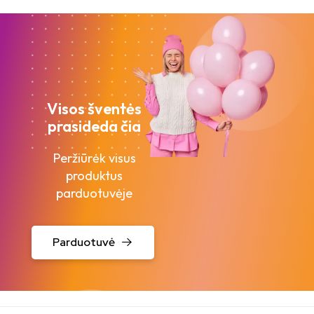
Visos šventės
prasideda čia
Peržiūrėk visus
produktus
parduotuvėje
Parduotuvė