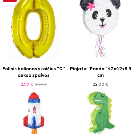
Folinis balionas skaičius “0”
Pinjata “Panda” 42x42x8.5
aukso spalvos
cm
2.99
€
22.00
€
3.99
€