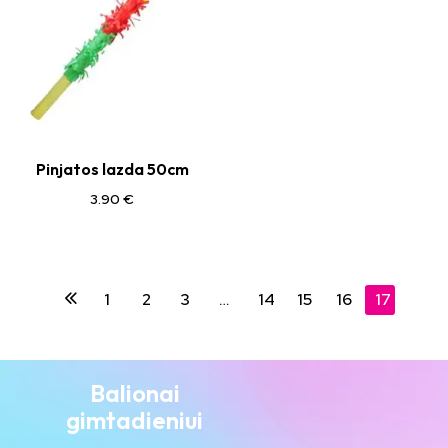
Pinjatos lazda 50cm
3.90
€
1
2
3
…
14
15
16
17
Balionai
gimtadieniui