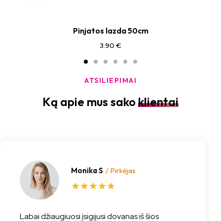
Pinjatos lazda 50cm
3.90
€
ATSILIEPIMAI
Ką apie mus sako
klientai
Monika S
/ Pirkėjas
Labai džiaugiuosi įsigijusi dovanas iš šios