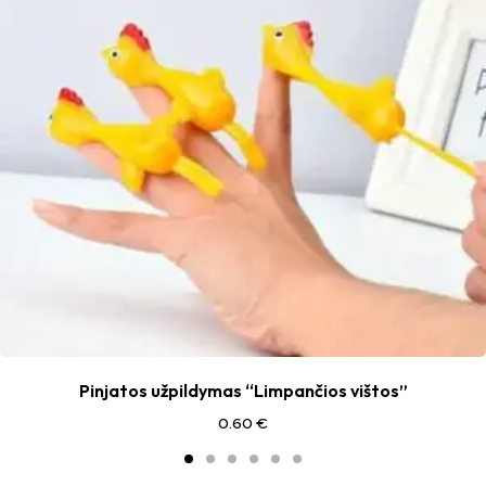
Pinjatos užpildymas “Limpančios vištos”
0.60
€