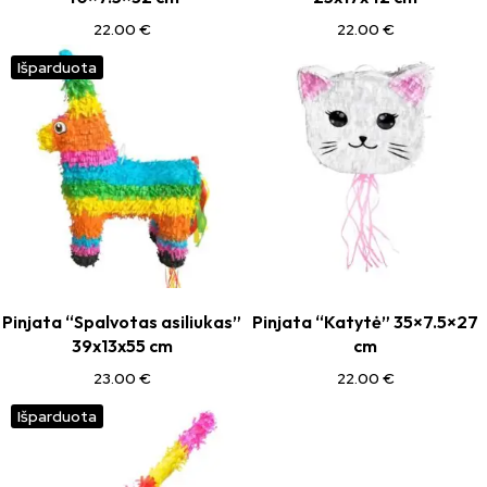
22.00
€
22.00
€
Išparduota
Pinjata “Spalvotas asiliukas”
Pinjata “Katytė” 35×7.5×27
39x13x55 cm
cm
23.00
€
22.00
€
Išparduota