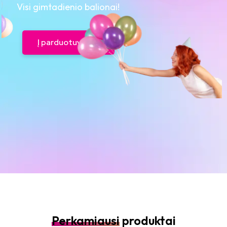
Visi gimtadienio balionai!
Į parduotuvę
Perkamiausi
produktai