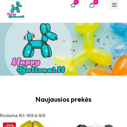
0
0
Naujausios prekės
Rodoma 161–169 iš 169
-25%