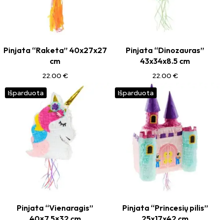
Pinjata “Raketa” 40x27x27
Pinjata “Dinozauras”
cm
43x34x8.5 cm
22.00
€
22.00
€
Išparduota
Išparduota
Pinjata “Vienaragis”
Pinjata “Princesių pilis”
40×7.5×32 cm
25x17x42 cm