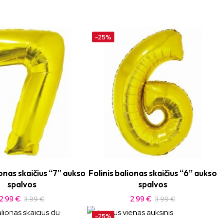
-25%
ionas skaičius “7” aukso
Folinis balionas skaičius “6” aukso
spalvos
spalvos
2.99
€
2.99
€
3.99
€
3.99
€
-25%