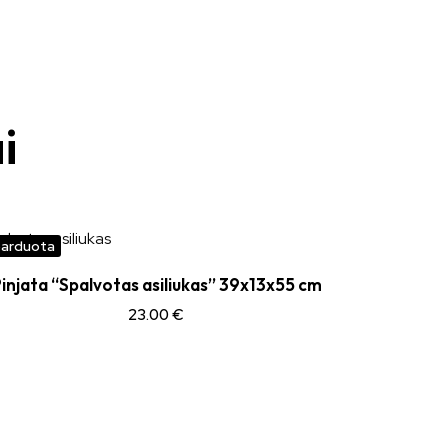
i
parduota
Išparduota
injata “Spalvotas asiliukas” 39x13x55 cm
23.00
€