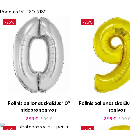
Rodoma 151–160 iš 169
-25%
-25%
Folinis balionas skaičius “0”
Folinis balionas skaiči
sidabro spalvos
spalvos
2.99
€
2.99
€
3.99
€
3.99
-25%
-25%