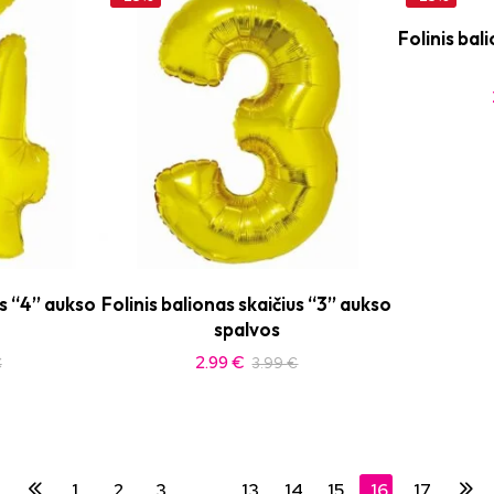
Folinis bal
us “4” aukso
Folinis balionas skaičius “3” aukso
spalvos
2.99
€
€
3.99
€
1
2
3
…
13
14
15
16
17