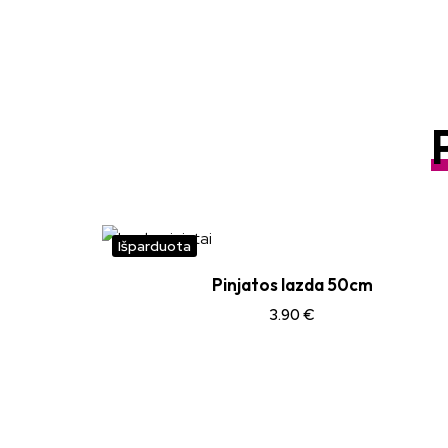
Išparduota
Pinjatos lazda 50cm
3.90
€