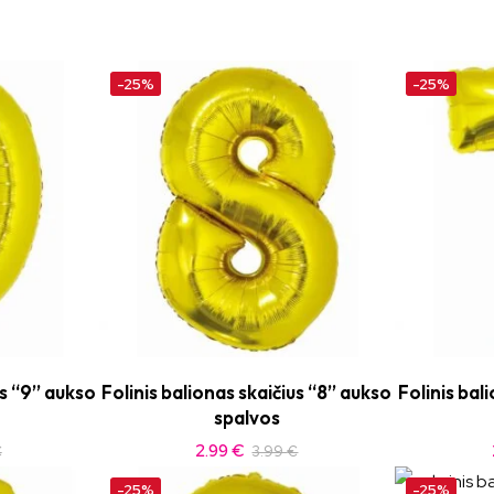
-25%
-25%
us “9” aukso
Folinis balionas skaičius “8” aukso
Folinis bal
spalvos
2.99
€
€
3.99
€
-25%
-25%