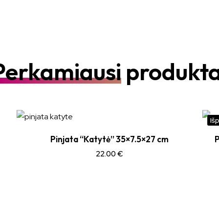
Perkamiausi
produkta
Iš
Pinjata “Katytė” 35×7.5×27 cm
P
22.00
€