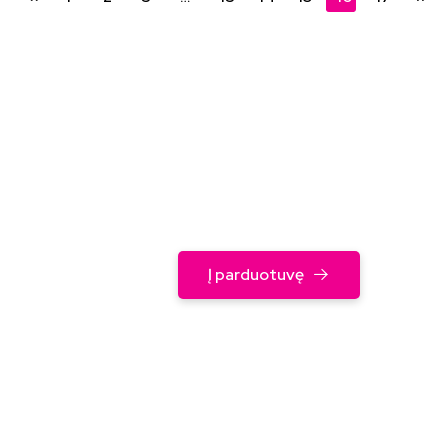
Balionai gimtadien
Visi gimtadienio balionai!
Į parduotuvę