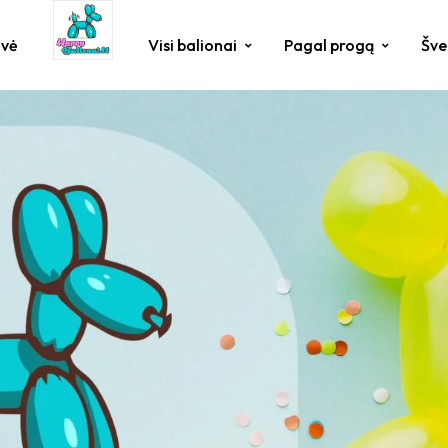
uvė
Visi balionai
Pagal progą
Šve