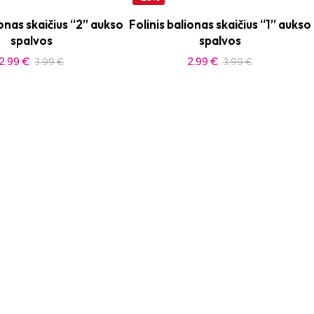
ionas skaičius “2” aukso
Folinis balionas skaičius “1” aukso
spalvos
spalvos
2.99
€
2.99
€
3.99
€
3.99
€