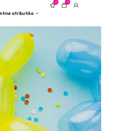
0
0
ntinė atributika