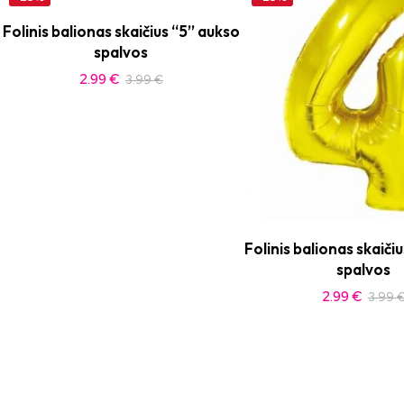
Folinis balionas skaičius “5” aukso
spalvos
2.99
€
3.99
€
Folinis balionas skaiči
spalvos
2.99
€
3.99