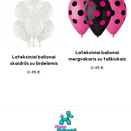
Lateksiniai balionai
Lateksiniai balionai
mergvakaris su taškiukais
skaidrūs su širdelėmis
0.45
€
0.45
€