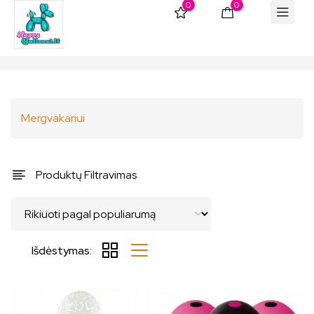
0
0
Mergvakariui
Produktų Filtravimas
Išdėstymas: