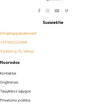
Susisiektie
info@happybalionai.lt
+37062222494
Vydūno g. 15, Vilnius
Nuorodos
Kontaktai
Grąžinimas
Taisyklės ir sąlygos
Privatumo politika