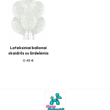
Lateksiniai balionai
skaidrūs su širdelėmis
0.45
€