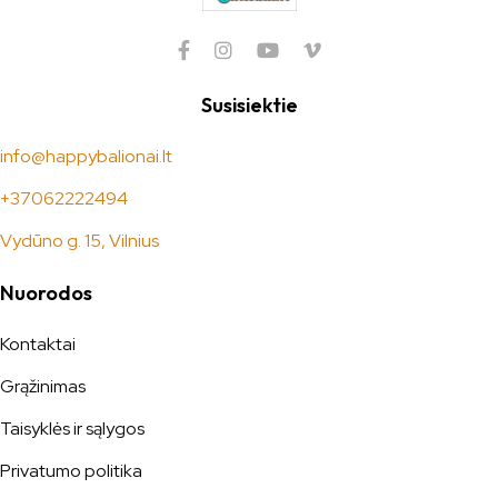
Susisiektie
info@happybalionai.lt
+37062222494
Vydūno g. 15, Vilnius
Nuorodos
Kontaktai
Grąžinimas
Taisyklės ir sąlygos
Privatumo politika