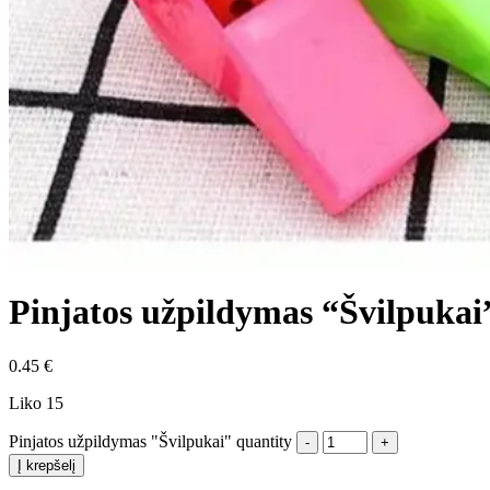
Pinjatos užpildymas “Švilpukai
0.45
€
Liko 15
Pinjatos užpildymas "Švilpukai" quantity
Į krepšelį