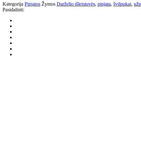
Kategorija
Pinjatos
Žymos
Darželio išleistuvės
,
pinjata
,
švilpukai
,
užp
Pasidalinti: