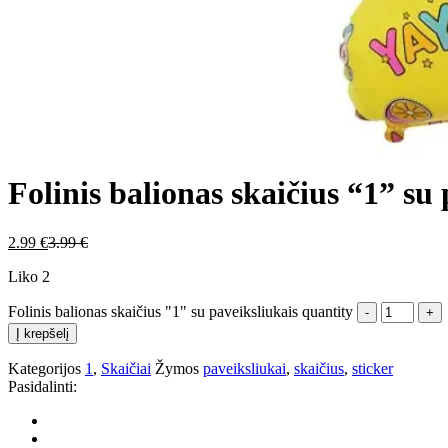
Folinis balionas skaičius “1” su
2.99
€
3.99
€
Liko 2
Folinis balionas skaičius "1" su paveiksliukais quantity
Į krepšelį
Kategorijos
1
,
Skaičiai
Žymos
paveiksliukai
,
skaičius
,
sticker
Pasidalinti: